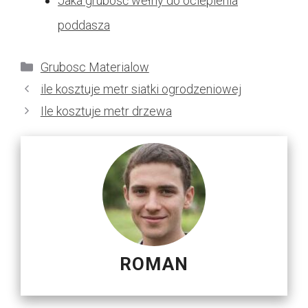
Jaka grubość wełny do ocieplenia
poddasza
Kategorie
Grubosc Materialow
ile kosztuje metr siatki ogrodzeniowej
Ile kosztuje metr drzewa
ROMAN