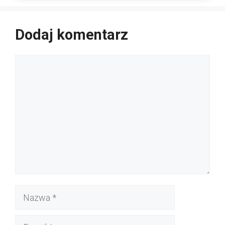
Dodaj komentarz
Komentarz
Nazwa
E-