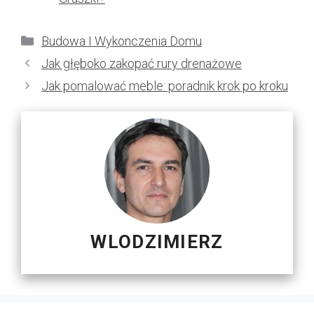
Kategorie
Budowa I Wykonczenia Domu
Jak głęboko zakopać rury drenażowe
Jak pomalować meble: poradnik krok po kroku
WLODZIMIERZ