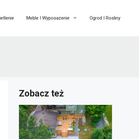
etlenie
Meble I Wyposazenie
Ogrod I Rosliny
Zobacz też