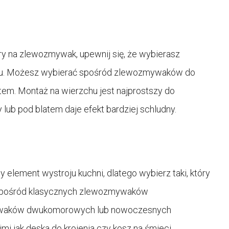
ry na zlewozmywak, upewnij się, że wybierasz
. Możesz wybierać spośród zlewozmywaków do
em. Montaż na wierzchu jest najprostszy do
ub pod blatem daje efekt bardziej schludny.
 element wystroju kuchni, dlatego wybierz taki, który
ć spośród klasycznych zlewozmywaków
ywaków dwukomorowych lub nowoczesnych
 jak deska do krojenia czy kosz na śmieci.