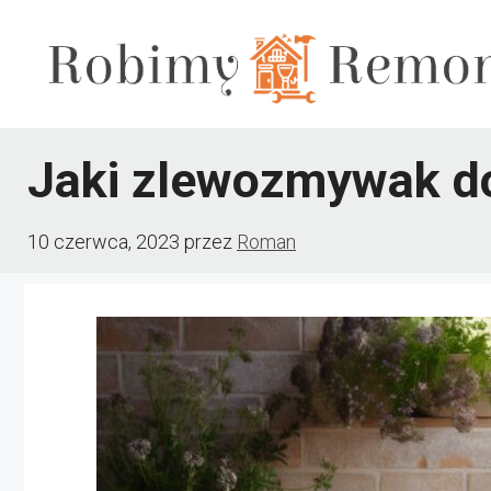
Przejdź
do
treści
Jaki zlewozmywak do
10 czerwca, 2023
przez
Roman