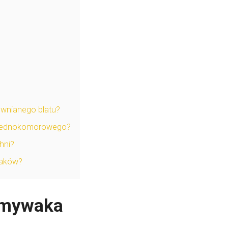
ewnianego blatu?
 jednokomorowego?
hni?
waków?
ozmywaka