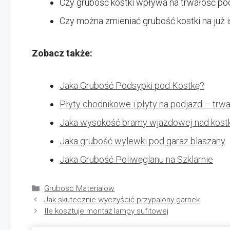
Czy grubość kostki wpływa na trwałość po
Czy można zmieniać grubość kostki na już 
Zobacz także:
Jaka Grubość Podsypki pod Kostkę?
Płyty chodnikowe i płyty na podjazd – trw
Jaka wysokość bramy wjazdowej nad kost
Jaka grubość wylewki pod garaż blaszany
Jaka Grubość Poliwęglanu na Szklarnie
Kategorie
Grubosc Materialow
Jak skutecznie wyczyścić przypalony garnek
Ile kosztuje montaż lampy sufitowej