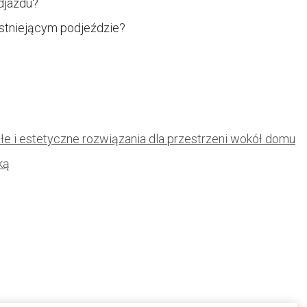
djazdu?
istniejącym podjeździe?
ałe i estetyczne rozwiązania dla przestrzeni wokół domu
ką