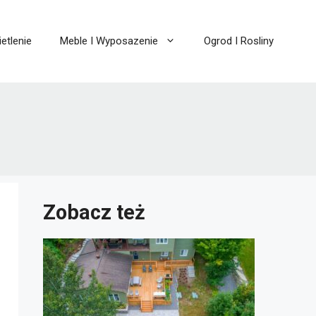
etlenie
Meble I Wyposazenie
Ogrod I Rosliny
Zobacz też