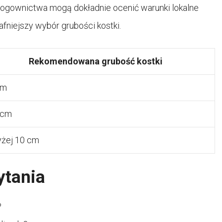
 drogownictwa mogą dokładnie ocenić warunki lokalne
fniejszy wybór grubości kostki.
Rekomendowana grubość kostki
cm
 cm
żej 10 cm
ytania
?