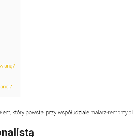
wlaną?
lanej?
ałem, który powstał przy współudziale
malarz-remonty.pl
onalistą