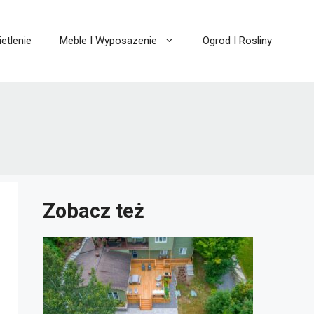
etlenie
Meble I Wyposazenie
Ogrod I Rosliny
Zobacz też