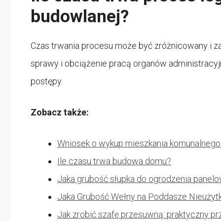
budowlanej?
Czas trwania procesu może być zróżnicowany i za
sprawy i obciążenie pracą organów administracyj
postępy.
Zobacz także:
Wniosek o wykup mieszkania komunalnego 
Ile czasu trwa budowa domu?
Jaka grubość słupka do ogrodzenia panel
Jaka Grubość Wełny na Poddasze Nieuży
Jak zrobić szafę przesuwną: praktyczny p