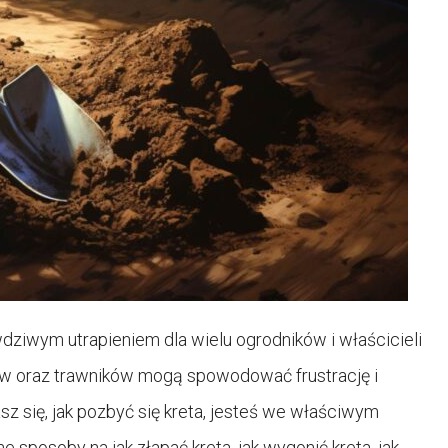
wdziwym utrapieniem dla wielu ogrodników i właścicieli
ków oraz trawników mogą spowodować frustrację i
asz się, jak pozbyć się kreta, jesteś we właściwym
 sposoby na jak złapać kreta, jak wygonić kreta, jak