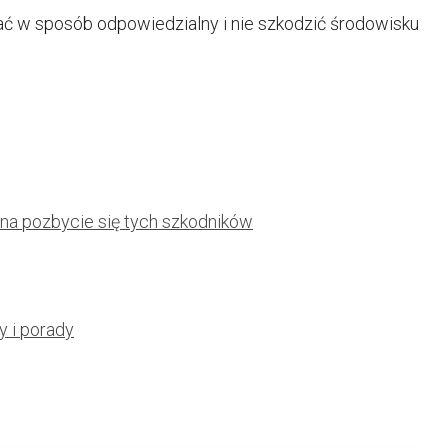
ałać w sposób odpowiedzialny i nie szkodzić środowisku
na pozbycie się tych szkodników
y i porady