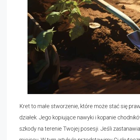
Kret to małe stworzenie, które może stać się pra
działek. Jego kopiujące nawyki i kopanie chodni
szkody na terenie Twojej posesji. Jeśli zastanawi
miejscu. W tym artykule przedstawimy Ci skuteczne