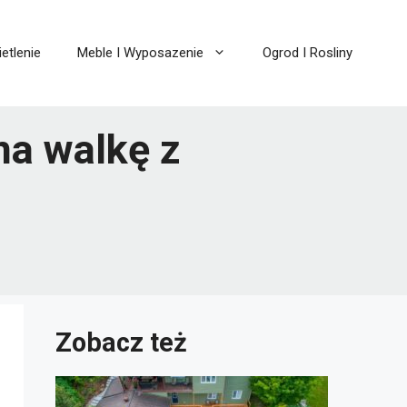
etlenie
Meble I Wyposazenie
Ogrod I Rosliny
na walkę z
Zobacz też