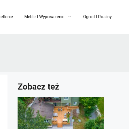
etlenie
Meble I Wyposazenie
Ogrod I Rosliny
Zobacz też