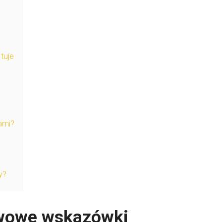
tuje
kami?
y?
awowe wskazówki