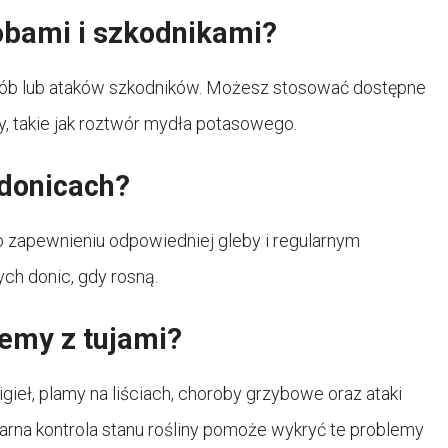
robami i szkodnikami?
horób lub ataków szkodników. Możesz stosować dostępne
dy, takie jak roztwór mydła potasowego.
 donicach?
 o zapewnieniu odpowiedniej gleby i regularnym
ch donic, gdy rosną.
lemy z tujami?
gieł, plamy na liściach, choroby grzybowe oraz ataki
arna kontrola stanu rośliny pomoże wykryć te problemy