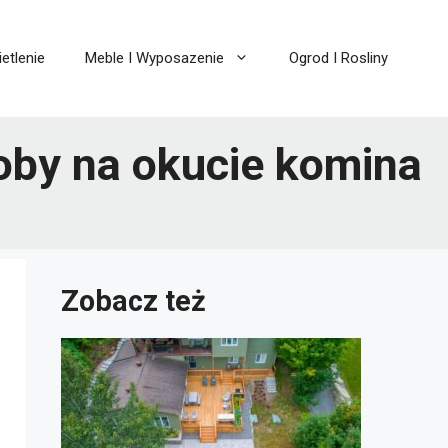
etlenie
Meble I Wyposazenie
Ogrod I Rosliny
oby na okucie komina
Zobacz też