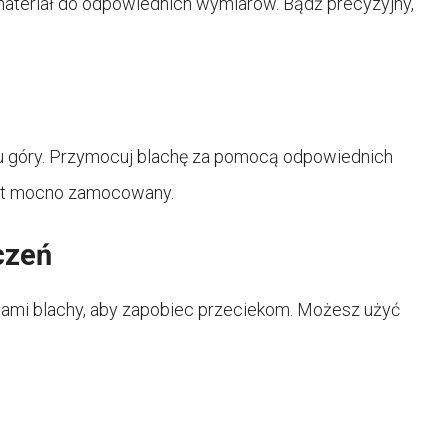
materiał do odpowiednich wymiarów. Bądź precyzyjny,
nku góry. Przymocuj blachę za pomocą odpowiednich
jest mocno zamocowany.
czeń
tami blachy, aby zapobiec przeciekom. Możesz użyć