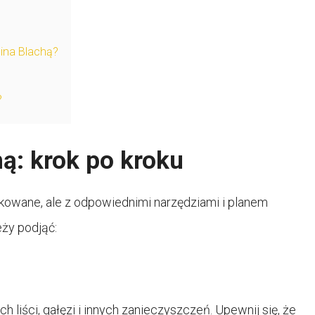
ina Blachą?
?
ą: krok po kroku
owane, ale z odpowiednimi narzędziami i planem
eży podjąć:
liści, gałęzi i innych zanieczyszczeń. Upewnij się, że