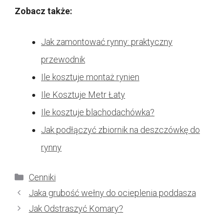
Zobacz także:
Jak zamontować rynny: praktyczny
przewodnik
Ile kosztuje montaż rynien
Ile Kosztuje Metr Łaty
Ile kosztuje blachodachówka?
Jak podłączyć zbiornik na deszczówkę do
rynny
Kategorie
Cenniki
Jaka grubość wełny do ocieplenia poddasza
Jak Odstraszyć Komary?